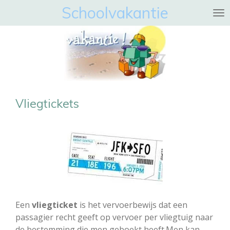
Schoolvakantie
Ga
direct
naar
de
hoofdinhoud
Vliegtickets
Een
vliegticket
is het vervoerbewijs dat een
passagier recht geeft op vervoer per vliegtuig naar
de bestemming die men geboekt heeft.Men kan