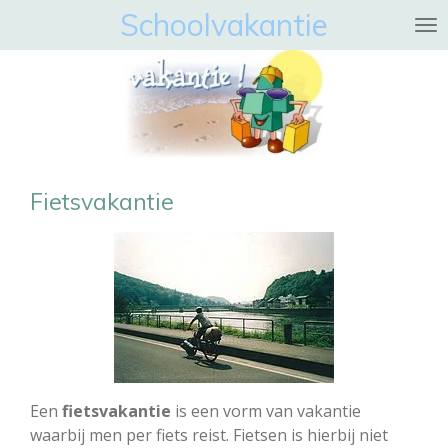
Schoolvakantie
Ga
direct
naar
de
hoofdinhoud
Fietsvakantie
Een
fietsvakantie
is een vorm van vakantie
waarbij men per fiets reist. Fietsen is hierbij niet